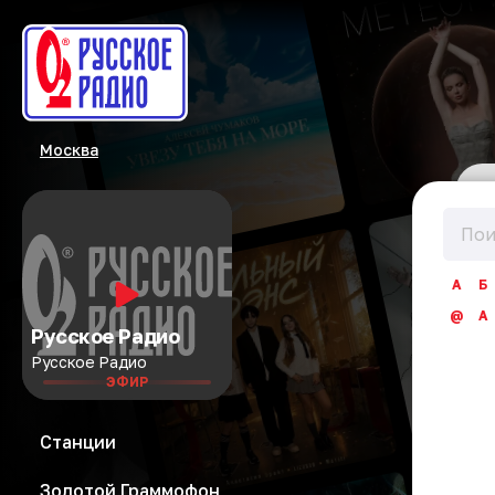
Москва
А
Б
@
A
Русское Радио
Русское Радио
ЭФИР
Станции
Золотой Граммофон