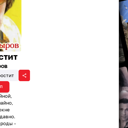
стит
ров
ростит
ИП
йной,
чайно,
окне
давно.
ироды -