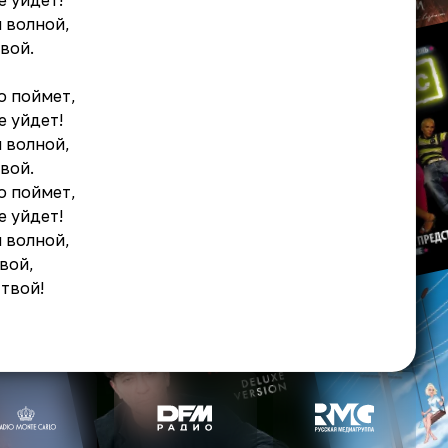
е уйдет!
 волной,
вой.
о поймет,
е уйдет!
 волной,
вой.
о поймет,
е уйдет!
 волной,
вой,
 твой!