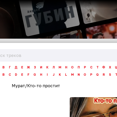
В
Г
Д
Е
Ж
З
И
К
Л
М
Н
О
П
Р
С
Т
Ф
Х
B
C
D
E
F
G
H
I
J
K
L
M
N
O
P
Q
R
S
Мурат
/
Кто-то простит