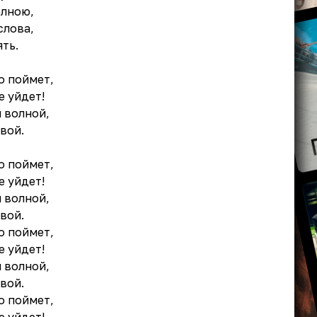
олною,
слова,
ть.
о поймет,
е уйдет!
 волной,
вой.
о поймет,
е уйдет!
 волной,
вой.
о поймет,
е уйдет!
 волной,
вой.
о поймет,