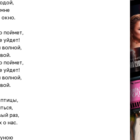
годой,
 мне
 окно.
о поймет,
е уйдет!
 волной,
вой.
о поймет,
е уйдет!
 волной,
вой.
 птицы,
ться,
вый раз,
 о нас.
Луною