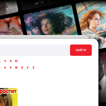
НАЙТИ
Ц
Ч
Э
Ю
T
U
V
W
X
Y
Z