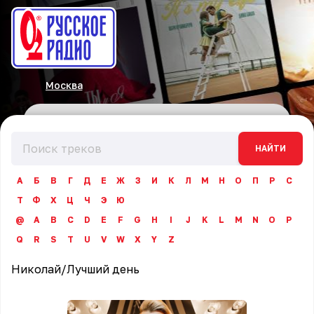
Москва
НАЙТИ
А
Б
В
Г
Д
Е
Ж
З
И
К
Л
М
Н
О
П
Р
С
Т
Ф
Х
Ц
Ч
Э
Ю
@
A
B
C
D
E
F
G
H
I
J
K
L
M
N
O
P
Q
R
S
T
U
V
W
X
Y
Z
Николай
/
Лучший день