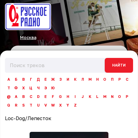
Москва
НАЙТИ
А
Б
В
Г
Д
Е
Ж
З
И
К
Л
М
Н
О
П
Р
С
Т
Ф
Х
Ц
Ч
Э
Ю
@
A
B
C
D
E
F
G
H
I
J
K
L
M
N
O
P
Q
R
S
T
U
V
W
X
Y
Z
Loc-Dog
/
Лепесток