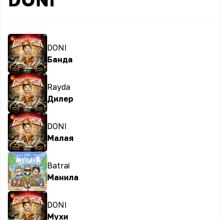
DONI
Банда
Rayda
Дилер
DONI
Малая
Batrai
Манила
DONI
Мухи