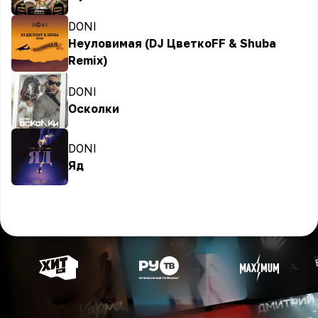
DONI
Неуловимая (DJ ЦветкоFF & Shuba
Remix)
DONI
Осколки
DONI
Яд