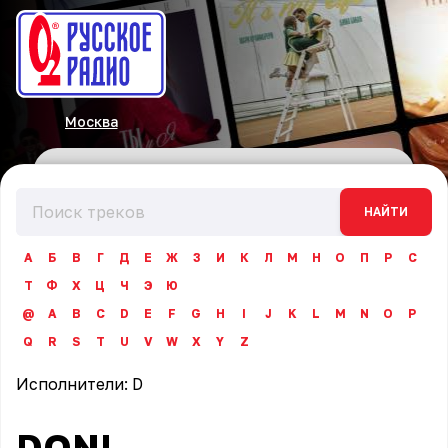
Москва
НАЙТИ
А
Б
В
Г
Д
Е
Ж
З
И
К
Л
М
Н
О
П
Р
С
Т
Ф
Х
Ц
Ч
Э
Ю
@
A
B
C
D
E
F
G
H
I
J
K
L
M
N
O
P
Q
R
S
T
U
V
W
X
Y
Z
Исполнители:
D
DONI