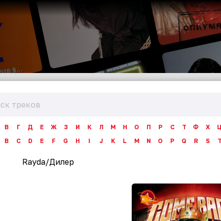
В
Г
Д
Е
Ж
З
И
К
Л
М
Н
О
П
Р
С
Т
Ф
Х
B
C
D
E
F
G
H
I
J
K
L
M
N
O
P
Q
R
S
Rayda
/
Дилер