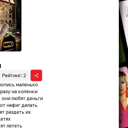
I
Рейтинг:
2
ропись маленько
сразу на коленки
 они любят деньги
от нефиг делать
ят раздеть их
детях
ят лететь