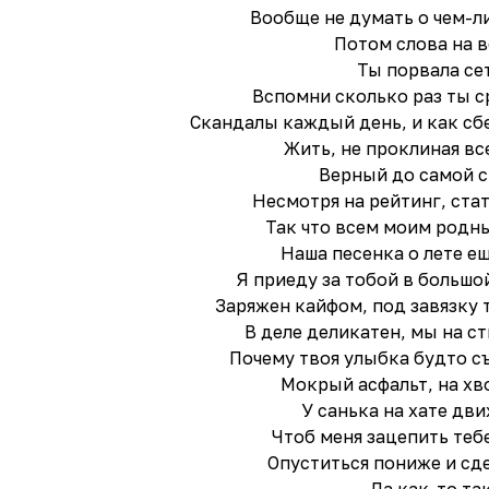
Вообще не думать о чем-л
Потом слова на в
Ты порвала се
Вспомни сколько раз ты с
Скандалы каждый день, и как сбе
Жить, не проклиная все
Верный до самой 
Несмотря на рейтинг, стат
Так что всем моим родн
Наша песенка о лете ещ
Я приеду за тобой в большо
Заряжен кайфом, под завязку т
В деле деликатен, мы на с
Почему твоя улыбка будто съ
Мокрый асфальт, на хв
У санька на хате дв
Чтоб меня зацепить теб
Опуститься пониже и сде