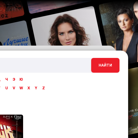
НАЙТИ
Ц
Ч
Э
Ю
T
U
V
W
X
Y
Z