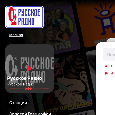
Москва
А
Б
@
A
Русское Радио
Русское Радио
ЭФИР
Станции
Золотой Граммофон