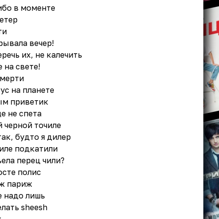
ибо в моменте
етер
ти
рывала вечер!
речь их, не калечить
 на свете!
смерти
ус на планете
ым приветик
е не спета
й черной точиле
ак, будто я дилер
тиле подкатили
ела перец чили?
осте полис
иж париж
е надо лишь
лать sheesh