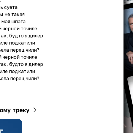
к
ть суета
ы не такая
 моя шпага
й черной точиле
ак, будто я дилер
тиле подкатили
ела перец чили?
й черной точиле
ак, будто я дилер
тиле подкатили
ела перец чили?
ому треку