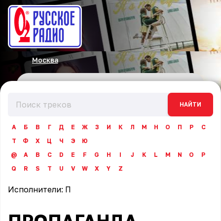
Москва
НАЙТИ
А
Б
В
Г
Д
Е
Ж
З
И
К
Л
М
Н
О
П
Р
С
Т
Ф
Х
Ц
Ч
Э
Ю
@
A
B
C
D
E
F
G
H
I
J
K
L
M
N
O
P
Q
R
S
T
U
V
W
X
Y
Z
Исполнители:
П
ПРОПАГАНДА