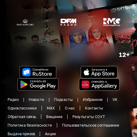
12+
Радио
Новости
Подкасты
Избранное
VK
Одноклассники
MAX
О нас
Контакты
Обратная связь
Вещание
Результаты СОУТ
Политика безопасности
Пользовательское соглашение
Выдача призов
Акции