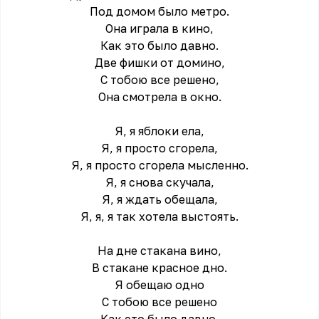
Под домом было метро.
Она играла в кино,
Как это было давно.
Две фишки от домино,
С тобою все решено,
Она смотрела в окно.
Я, я яблоки ела,
Я, я просто сгорела,
Я, я просто сгорела мысленно.
Я, я снова скучала,
Я, я ждать обещала,
Я, я, я так хотела выстоять.
На дне стакана вино,
В стакане красное дно.
Я обещаю одно
С тобою все решено