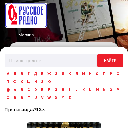
Москва
НАЙТИ
А
Б
В
Г
Д
Е
Ж
З
И
К
Л
М
Н
О
П
Р
С
Т
Ф
Х
Ц
Ч
Э
Ю
@
A
B
C
D
E
F
G
H
I
J
K
L
M
N
O
P
Q
R
S
T
U
V
W
X
Y
Z
Пропаганда
/
Яй-я