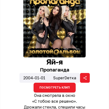
Яй-я
Пропаганда
2004-01-01
SuperDетка
ПОСМОТРЕТЬ КЛИП
Она смотрела в окно
«С тобою все решено».
Дрожали стекла, спешили часы