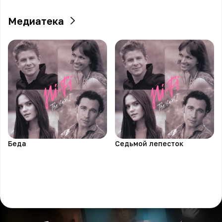
Медиатека
Беда
Седьмой лепесток