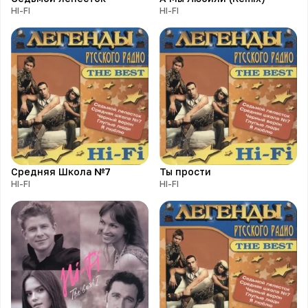
HI-FI
HI-FI
Средняя Школа №7
Ты прости
HI-FI
HI-FI