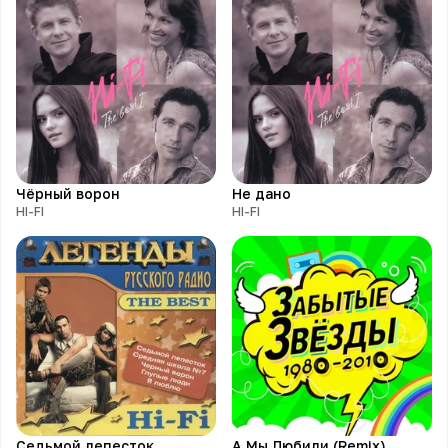
Чёрный ворон
Не дано
HI-FI
HI-FI
Седьмой лепесток
А Мы Любили (Remix)