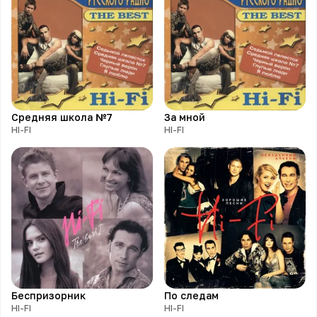
Средняя школа №7
За мной
HI-FI
HI-FI
Беспризорник
По следам
HI-FI
HI-FI