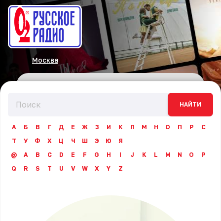
Москва
НАЙТИ
А
Б
В
Г
Д
Е
Ж
З
И
К
Л
М
Н
О
П
Р
С
Т
У
Ф
Х
Ц
Ч
Ш
Э
Ю
Я
@
A
B
C
D
E
F
G
H
I
J
K
L
M
N
O
P
Q
R
S
T
U
V
W
X
Y
Z