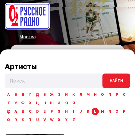
Москва
Артисты
НАЙТИ
А
Б
В
Г
Д
Е
Ж
З
И
К
Л
М
Н
О
П
Р
С
Т
У
Ф
Х
Ц
Ч
Ш
Э
Ю
Я
@
A
B
C
D
E
F
G
H
I
J
K
L
M
N
O
P
Q
R
S
T
U
V
W
X
Y
Z