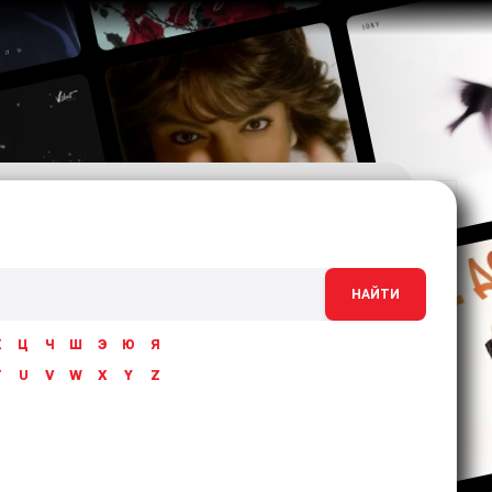
НАЙТИ
Х
Ц
Ч
Ш
Э
Ю
Я
T
U
V
W
X
Y
Z