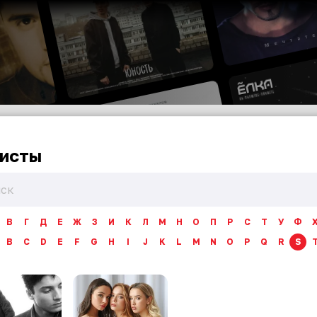
исты
В
Г
Д
Е
Ж
З
И
К
Л
М
Н
О
П
Р
С
Т
У
Ф
B
C
D
E
F
G
H
I
J
K
L
M
N
O
P
Q
R
S