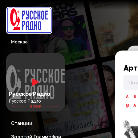
Москва
Арт
Русское Радио
А
Б
Русское Радио
@
A
ЭФИР
Станции
Золотой Граммофон