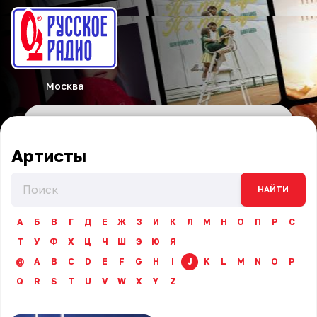
Москва
Артисты
НАЙТИ
А
Б
В
Г
Д
Е
Ж
З
И
К
Л
М
Н
О
П
Р
С
Т
У
Ф
Х
Ц
Ч
Ш
Э
Ю
Я
@
A
B
C
D
E
F
G
H
I
J
K
L
M
N
O
P
Q
R
S
T
U
V
W
X
Y
Z