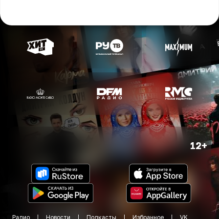
12+
Радио
Новости
Подкасты
Избранное
VK