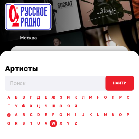
Москва
Артисты
НАЙТИ
А
Б
В
Г
Д
Е
Ж
З
И
К
Л
М
Н
О
П
Р
С
Т
У
Ф
Х
Ц
Ч
Ш
Э
Ю
Я
@
A
B
C
D
E
F
G
H
I
J
K
L
M
N
O
P
Q
R
S
T
U
V
W
X
Y
Z