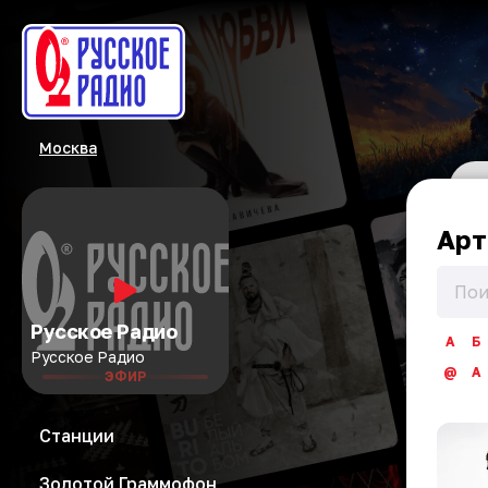
Москва
Арт
Русское Радио
А
Б
Русское Радио
@
A
ЭФИР
Станции
Золотой Граммофон