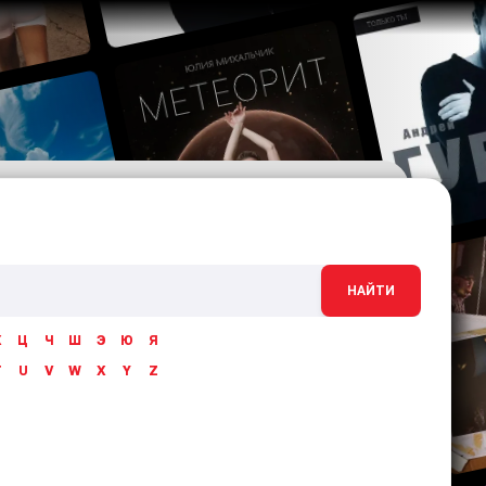
НАЙТИ
Х
Ц
Ч
Ш
Э
Ю
Я
T
U
V
W
X
Y
Z