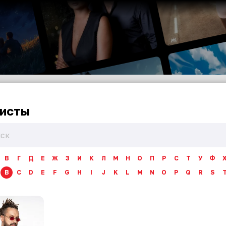
исты
В
Г
Д
Е
Ж
З
И
К
Л
М
Н
О
П
Р
С
Т
У
Ф
B
C
D
E
F
G
H
I
J
K
L
M
N
O
P
Q
R
S