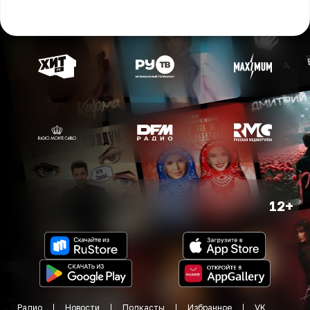
12+
Радио
Новости
Подкасты
Избранное
VK