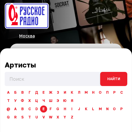
Москва
Артисты
НАЙТИ
А
Б
В
Г
Д
Е
Ж
З
И
К
Л
М
Н
О
П
Р
С
Т
У
Ф
Х
Ц
Ч
Ш
Э
Ю
Я
@
A
B
C
D
E
F
G
H
I
J
K
L
M
N
O
P
Q
R
S
T
U
V
W
X
Y
Z